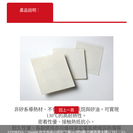
產品說明：
非矽系導熱材、不會釋放出矽氧烷與矽油。可實現
回上一頁
130℃的高耐熱性。
密着性優、接触熱抵抗小。
耐久性優、長期使用亦可維持安定電氣絶縁與熱傳導
ADDRESS：104488 台北市中山區松江路162號8樓(力麗商業大樓)│TEL：02-